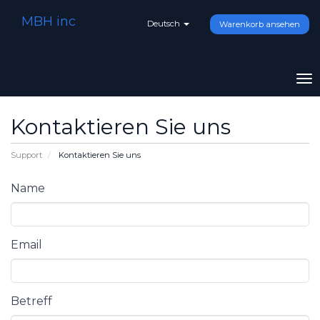
MBH inc
Deutsch
Warenkorb ansehen
To
na
Kontaktieren Sie uns
Support
Kontaktieren Sie uns
Name
Email
Betreff