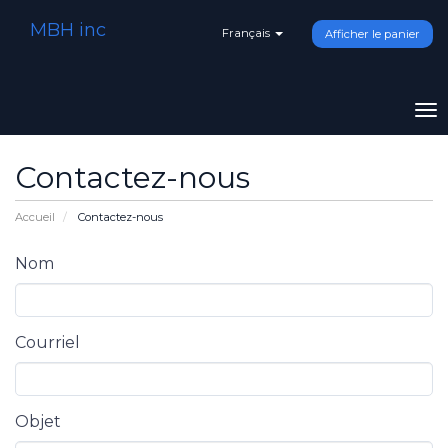
MBH inc
Français
Afficher le panier
To
na
Contactez-nous
Accueil
Contactez-nous
Nom
Courriel
Objet