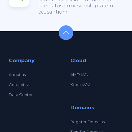
iste natus error sit voluptatem
ccusantium.
Company
Cloud
About us
AMD KVM
Contact Us
Xeon KVM
Data Center
Domains
Register Domains
Transfer Domains