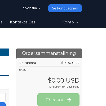
Svenska
Se kundvagnen
us
Kontakta Oss
Konto
Ordersammanställning
Delsumma
$0.00 USD
Totals
$0.00 USD
Totalt som förfaller i dag
Checkout