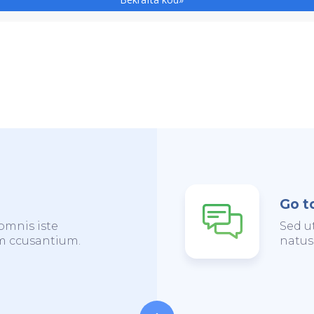
Go t
omnis iste
Sed u
em ccusantium.
natus