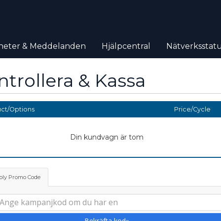
heter & Meddelanden
Hjälpcentral
Nätverksstat
ntrollera & Kassa
ct/Options
Price/Cycle
Din kundvagn är tom
ply Promo Code
Bekräfta kod»