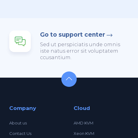
Go to support center
Sed ut perspiciatis unde omnis
iste natus error sit voluptatem
ccusantium.
Company
Cloud
About us
AMD KVM
Contact Us
Xeon KVM