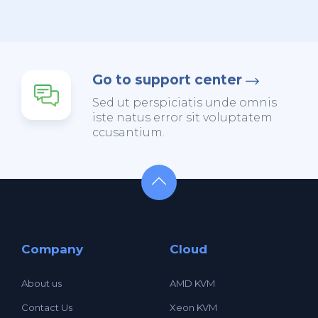
Go to support center
Sed ut perspiciatis unde omnis
iste natus error sit voluptatem
ccusantium.
Company
Cloud
About us
AMD KVM
Contact Us
Xeon KVM