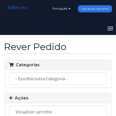
MBH inc
Português
Visualizar carrinho
To
na
Rever Pedido
Categorias
Ações