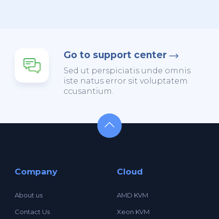
Go to support center
Sed ut perspiciatis unde omnis
iste natus error sit voluptatem
ccusantium.
Company
Cloud
About us
AMD KVM
Contact Us
Xeon KVM