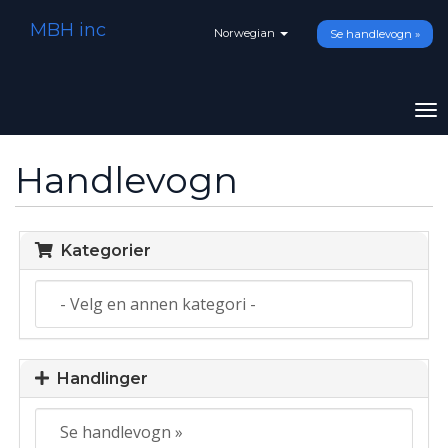
MBH inc
Norwegian
Se handlevogn »
To
na
Handlevogn
Kategorier
Handlinger