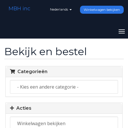
MBH inc
Nederlands
Winkelwagen bekijken
To
na
Bekijk en bestel
Categorieën
Acties