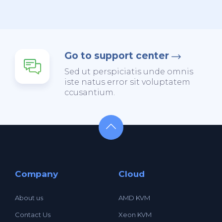
Go to support center
Sed ut perspiciatis unde omnis
iste natus error sit voluptatem
ccusantium.
Company
Cloud
About us
AMD KVM
Contact Us
Xeon KVM