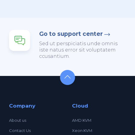
Go to support center
Sed ut perspiciatis unde omnis
iste natus error sit voluptatem
ccusantium.
Company
Cloud
About us
AMD KVM
Contact Us
Xeon KVM