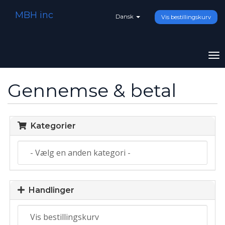
MBH inc
Dansk
Vis bestillingskurv
To
na
Gennemse & betal
Kategorier
Handlinger