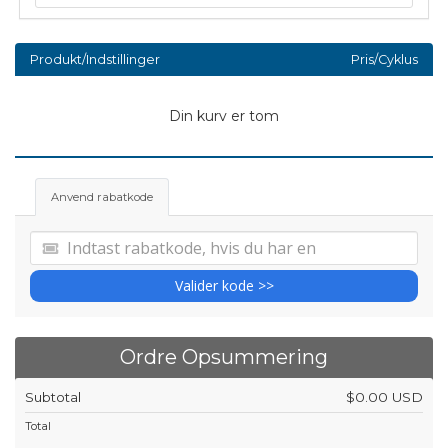
Produkt/Indstillinger
Pris/Cyklus
Din kurv er tom
Anvend rabatkode
Valider kode >>
Ordre Opsummering
Subtotal
$0.00 USD
Total