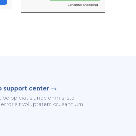
Continue Shopping
o support center
t perspiciatis unde omnis iste
 error sit voluptatem ccusantium.