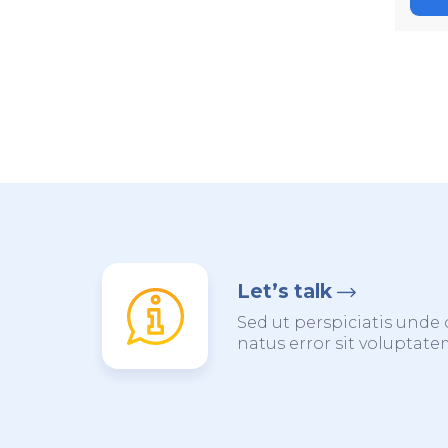
Let’s talk
Sed ut perspiciatis unde 
natus error sit voluptat