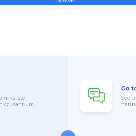
Go t
omnis iste
Sed u
em ccusantium.
natus