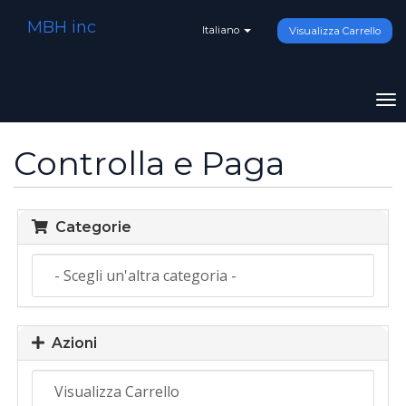
MBH inc
Italiano
Visualizza Carrello
To
na
Controlla e Paga
Categorie
Azioni