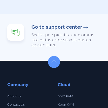
Go to support center
Sed ut perspiciatis unde omnis
iste natus error sit voluptatem
ccusantium.
Company
Cloud
About us
AMD KVM
Contact Us
Xeon KVM