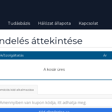
Tudásbázis
Hálózat állapota
Kapcsolat
ndelés áttekintése
k/Szolgáltatás
Ár
A kosár üres
omóciós kód alkalmazása
Kód ellenőrzése >>