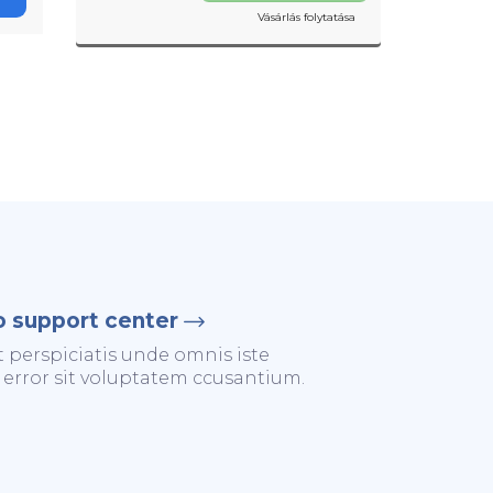
Vásárlás folytatása
o support center
t perspiciatis unde omnis iste
 error sit voluptatem ccusantium.