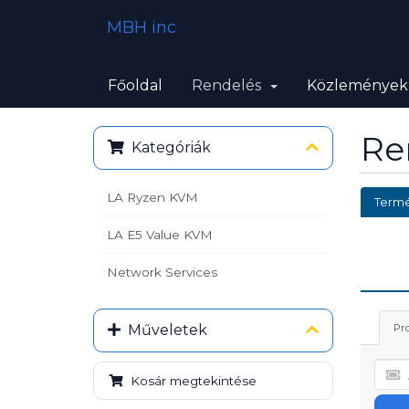
MBH inc
Főoldal
Rendelés
Közlemények
Re
Kategóriák
LA Ryzen KVM
Termé
LA E5 Value KVM
Network Services
Műveletek
Pr
Kosár megtekintése