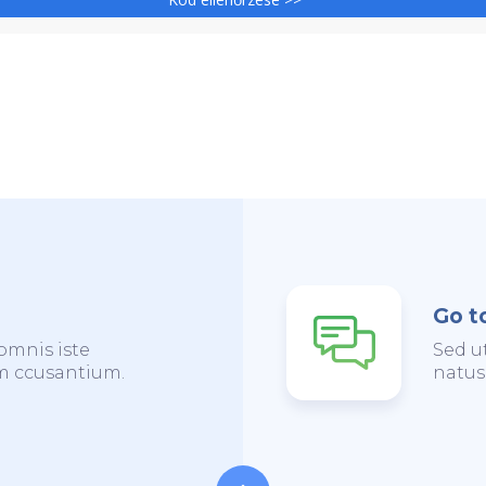
Go t
omnis iste
Sed u
em ccusantium.
natus