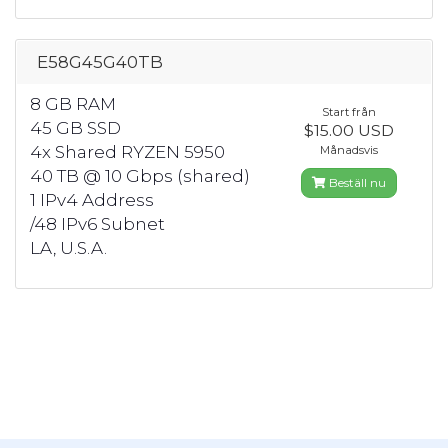
E58G45G40TB
8 GB RAM
Start från
45 GB SSD
$15.00 USD
4x Shared RYZEN 5950
Månadsvis
40 TB @ 10 Gbps (shared)
Beställ nu
1 IPv4 Address
/48 IPv6 Subnet
LA, U.S.A.