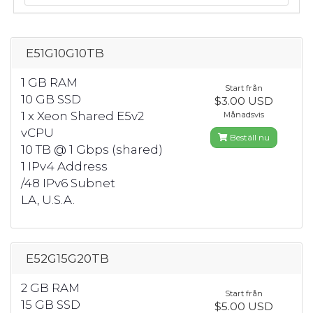
E51G10G10TB
1 GB RAM
Start från
10 GB SSD
$3.00 USD
1 x Xeon Shared E5v2
Månadsvis
vCPU
Beställ nu
10 TB @ 1 Gbps (shared)
1 IPv4 Address
/48 IPv6 Subnet
LA, U.S.A.
E52G15G20TB
2 GB RAM
Start från
15 GB SSD
$5.00 USD