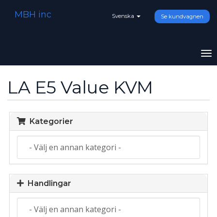
MBH inc
Svenska
Se kundvagnen
To
na
LA E5 Value KVM
Kategorier
Handlingar