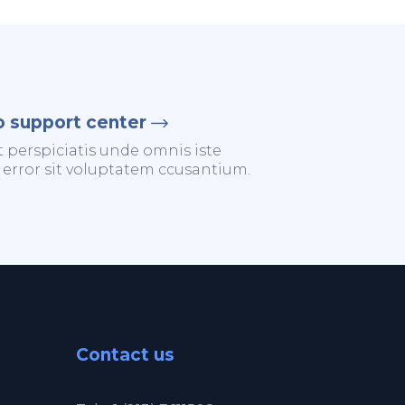
o support center
t perspiciatis unde omnis iste
 error sit voluptatem ccusantium.
Contact us