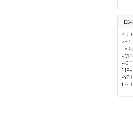
E5
4 G
25 
1 x 
vCP
40 T
1 IP
/48 
LA, U