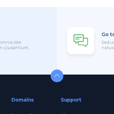
Go t
omnis iste
Sed u
em ccusantium.
natus
Domains
Support