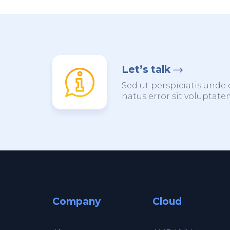
Let’s talk
Sed ut perspiciatis unde 
natus error sit voluptat
Company
Cloud