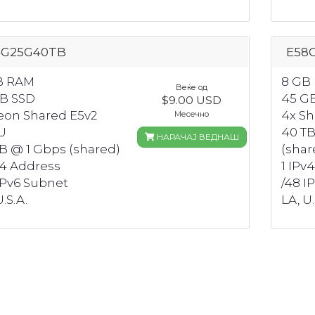
4G25G40TB
E58
B RAM
8 GB
Веќе од
GB SSD
45 G
$9.00 USD
Xeon Shared E5v2
4x S
Месечно
U
40 TB
НАРАЧАЈ ВЕДНАШ
B @ 1 Gbps (shared)
(shar
v4 Address
1 IPv
IPv6 Subnet
/48 I
.S.A.
LA, U.