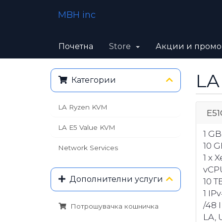
MBH inc
Почетна
Store
Акции и пром
LA
Категории
LA Ryzen KVM
E51
LA E5 Value KVM
1 G
10 G
Network Services
1 x 
vCP
Дополнителни услуги
10 T
1 IP
/48 
Потрошувачка кошничка
LA, U