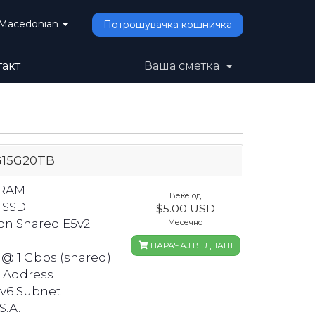
Macedonian
Потрошувачка кошничка
такт
Ваша сметка
G15G20TB
 RAM
Веќе од
 SSD
$5.00 USD
eon Shared E5v2
Месечно
НАРАЧАЈ ВЕДНАШ
 @ 1 Gbps (shared)
4 Address
Pv6 Subnet
S.A.