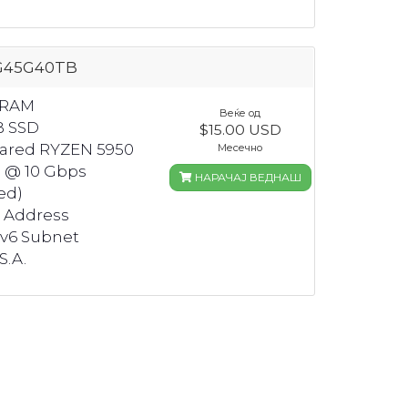
G45G40TB
 RAM
Веќе од
B SSD
$15.00 USD
hared RYZEN 5950
Месечно
 @ 10 Gbps
НАРАЧАЈ ВЕДНАШ
ed)
4 Address
Pv6 Subnet
S.A.