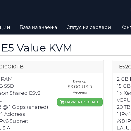
оции
База на знаења
Статус на сервери
Кон
 E5 Value KVM
G10G10TB
E52
B RAM
2 GB
Веќе од
B SSD
15 GB
$3.00 USD
Xeon Shared E5v2
1 x X
Месечно
U
vCPU
НАРАЧАЈ ВЕДНАШ
B @ 1 Gbps (shared)
20 TB
v4 Address
1 IPv
IPv6 Subnet
/48 I
.S.A.
LA, U.