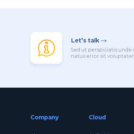
Let’s talk
Sed ut perspiciatis unde 
natus error sit voluptat
Company
Cloud