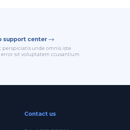
o support center
t perspiciatis unde omnis iste
 error sit voluptatem ccusantium.
Contact us