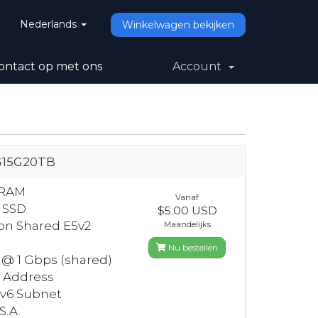
Nederlands
Winkelwagen bekijken
ntact op met ons
Account
G15G20TB
 RAM
Vanaf
 SSD
$5.00 USD
eon Shared E5v2
Maandelijks
Nu bestellen
 @ 1 Gbps (shared)
4 Address
Pv6 Subnet
S.A.