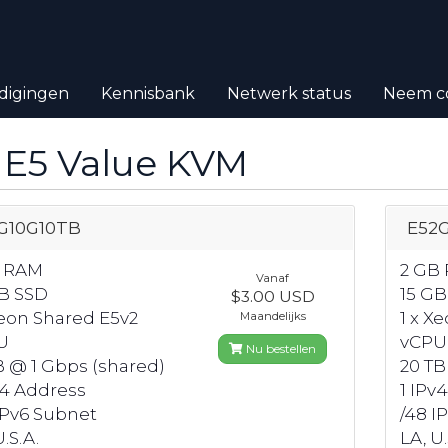
digingen
Kennisbank
Netwerk status
Neem co
 E5 Value KVM
G10G10TB
E52
B RAM
2 GB
Vanaf
B SSD
15 GB
$3.00 USD
Xeon Shared E5v2
1 x X
Maandelijks
U
vCPU
Nu bestellen
B @ 1 Gbps (shared)
20 TB
v4 Address
1 IPv
IPv6 Subnet
/48 I
.S.A.
LA, U.