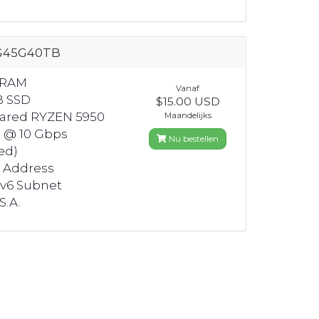
G45G40TB
 RAM
Vanaf
B SSD
$15.00 USD
hared RYZEN 5950
Maandelijks
 @ 10 Gbps
Nu bestellen
ed)
4 Address
Pv6 Subnet
S.A.