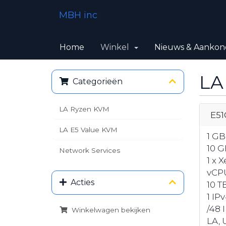
MBH inc
Home
Winkel
Nieuws & Aankon
LA
Categorieën
LA Ryzen KVM
E51
LA E5 Value KVM
1 G
10 G
Network Services
1 x 
vCP
Acties
10 T
1 IP
/48 
Winkelwagen bekijken
LA, U