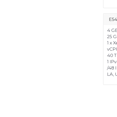
E5
4 G
25 
1 x 
vCP
40 T
1 IP
/48 
LA, U