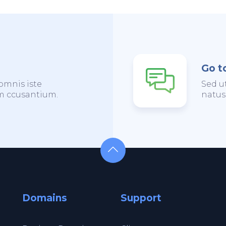
Go t
omnis iste
Sed u
em ccusantium.
natus
Domains
Support