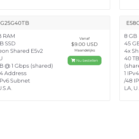
4G25G40TB
E58
B RAM
8 GB
Vanaf
GB SSD
45 G
$9.00 USD
Xeon Shared E5v2
4x S
Maandelijks
U
40 TB
Nu bestellen
B @ 1 Gbps (shared)
(shar
v4 Address
1 IPv
IPv6 Subnet
/48 I
.S.A.
LA, U.