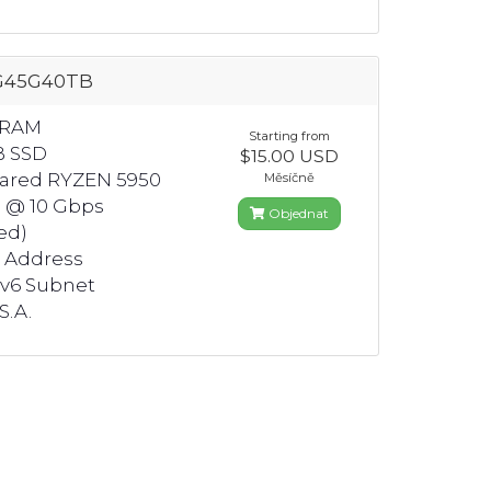
G45G40TB
 RAM
Starting from
B SSD
$15.00 USD
hared RYZEN 5950
Měsíčně
 @ 10 Gbps
Objednat
ed)
4 Address
Pv6 Subnet
S.A.