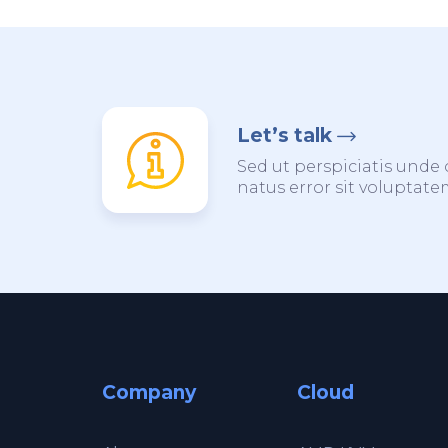
Let’s talk
Sed ut perspiciatis unde 
natus error sit voluptat
Company
Cloud