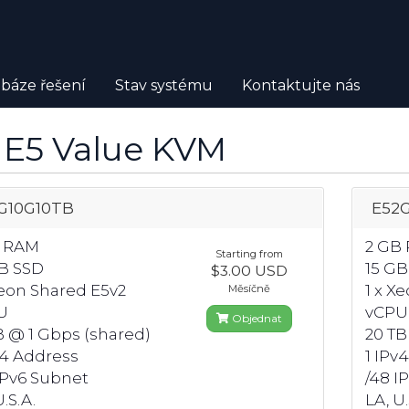
báze řešení
Stav systému
Kontaktujte nás
 E5 Value KVM
G10G10TB
E52
B RAM
2 GB
Starting from
B SSD
15 GB
$3.00 USD
Xeon Shared E5v2
1 x X
Měsíčně
U
vCPU
Objednat
B @ 1 Gbps (shared)
20 TB
v4 Address
1 IPv
IPv6 Subnet
/48 I
.S.A.
LA, U.