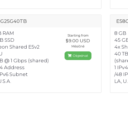
4G25G40TB
E58
B RAM
8 GB
Starting from
GB SSD
45 G
$9.00 USD
Xeon Shared E5v2
4x S
Měsíčně
U
40 TB
Objednat
B @ 1 Gbps (shared)
(shar
v4 Address
1 IPv
IPv6 Subnet
/48 I
.S.A.
LA, U.