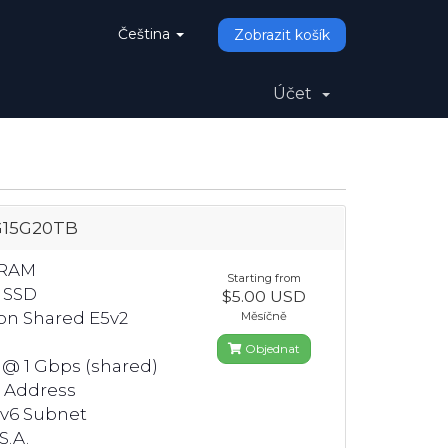
Čeština
Zobrazit košík
Účet
G15G20TB
 RAM
Starting from
 SSD
$5.00 USD
eon Shared E5v2
Měsíčně
Objednat
 @ 1 Gbps (shared)
4 Address
Pv6 Subnet
S.A.