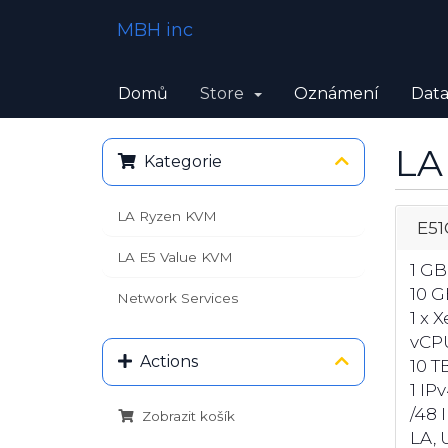
MBH inc
Domů
Store
Oznámení
Data
LA
Kategorie
LA Ryzen KVM
E51
LA E5 Value KVM
1 G
10 G
Network Services
1 x 
vCP
Actions
10 T
1 IP
/48 
Zobrazit košík
LA, U