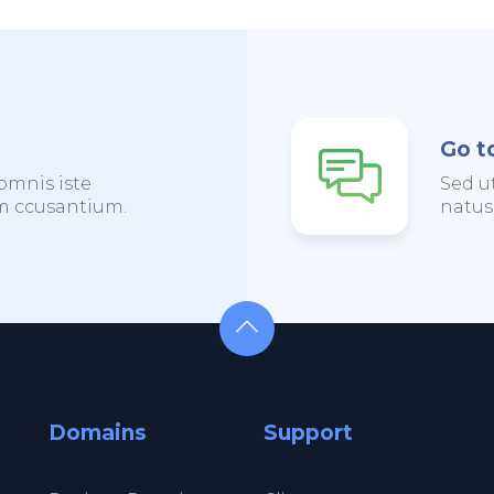
Go t
omnis iste
Sed u
em ccusantium.
natus
Domains
Support