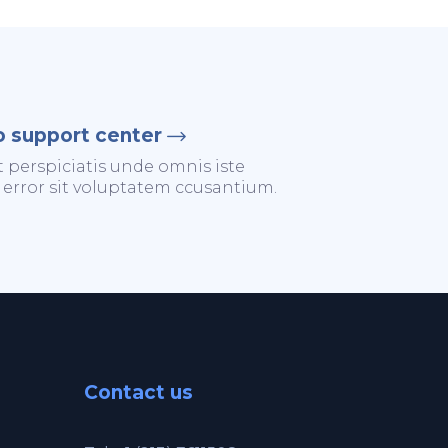
o support center
t perspiciatis unde omnis iste
 error sit voluptatem ccusantium.
Contact us