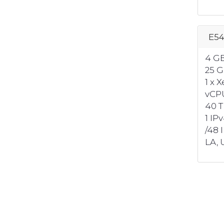
E5
4 G
25 
1 x 
vCP
40 T
1 IP
/48 
LA, U