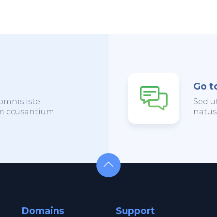
Go t
omnis iste
Sed u
em ccusantium.
natus
Domains
Support