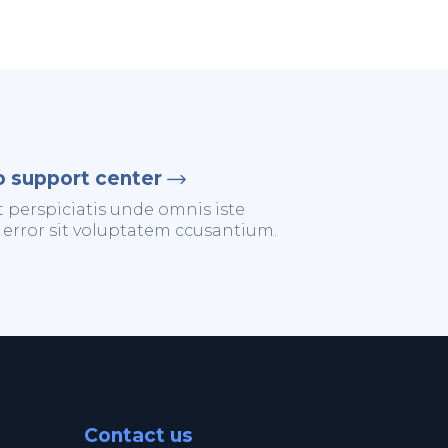
o support center
t perspiciatis unde omnis iste
 error sit voluptatem ccusantium.
Contact us