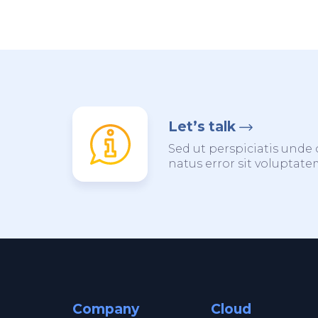
Let’s talk
Sed ut perspiciatis unde 
natus error sit voluptat
Company
Cloud