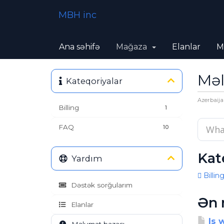
MBH inc
Ana səhifə
Mağaza
Elanlar
M
Məl
Kateqoriyalar
Azerbaija
Billing
1
FAQ
10
Kat
Yardım
Billing
Dəstək sorğularım
Ən 
Elanlar
Is 