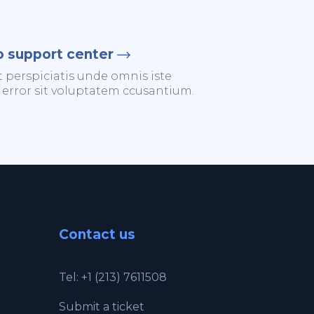
o support center
t perspiciatis unde omnis iste
 error sit voluptatem ccusantium.
Contact us
Tel: +1 (213) 7611508
Submit a ticket