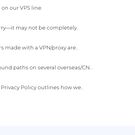
 on our VPS line.
worry—it may not be completely...
rs made with a VPN/proxy are...
und paths on several overseas/CN...
s Privacy Policy outlines how we...