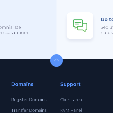
Go t
omnis iste
Sed u
em ccusantium.
natus
Domains
Support
Register Domains
Client area
Transfer Domains
KVM Panel