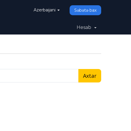
Azerbaijani
Səbətə bax
Hesab