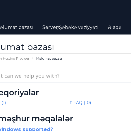
əlumat bazası
Server/Şəbəkə vəziyyəti
Əlaqə
umat bazası
n Hosting Provider
Məlumat bazası
eqoriyalar
 (1)
FAQ (10)
məşhur məqalələr
windows supported?