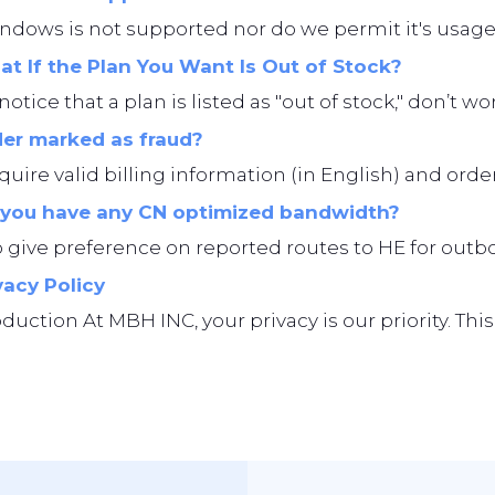
ndows is not supported nor do we permit it's usage
t If the Plan You Want Is Out of Stock?
 notice that a plan is listed as "out of stock," don’t 
er marked as fraud?
uire valid billing information (in English) and orde
you have any CN optimized bandwidth?
give preference on reported routes to HE for outbo
vacy Policy
roduction At MBH INC, your privacy is our priority. Thi