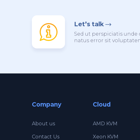
Let’s talk
Sed ut perspiciatis unde 
natus error sit voluptat
Company
Cloud
About us
AMD KVM
Contact Us
Xeon KVM