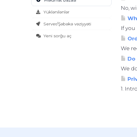
Məlumat bazası
No, wi
Yüklənilənlər
Wha
Server/Şəbəkə vəziyyəti
If you
Yeni sorğu aç
Ord
We req
Do 
We do 
Pri
1. Int